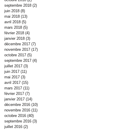
septembre 2018
(2)
2 posts
juin 2018
(8)
8 posts
mai 2018
(13)
13 posts
avril 2018
(5)
5 posts
mars 2018
(5)
5 posts
février 2018
(4)
4 posts
janvier 2018
(3)
3 posts
décembre 2017
(7)
7 posts
novembre 2017
(17)
17 posts
octobre 2017
(5)
5 posts
septembre 2017
(4)
4 posts
juillet 2017
(3)
3 posts
juin 2017
(11)
11 posts
mai 2017
(3)
3 posts
avril 2017
(15)
15 posts
mars 2017
(11)
11 posts
février 2017
(7)
7 posts
janvier 2017
(14)
14 posts
décembre 2016
(10)
10 posts
novembre 2016
(11)
11 posts
octobre 2016
(40)
40 posts
septembre 2016
(3)
3 posts
juillet 2016
(2)
2 posts