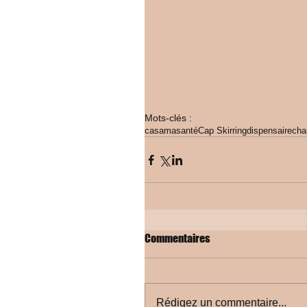
Mots-clés :
casamasanté
Cap Skirring
dispensaire
cha
Commentaires
Rédigez un commentaire...