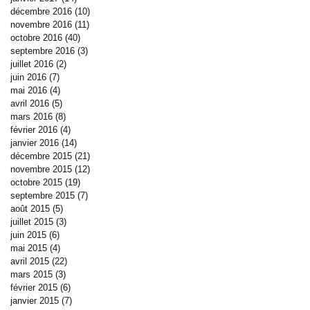
décembre 2016
(10)
10 posts
novembre 2016
(11)
11 posts
octobre 2016
(40)
40 posts
septembre 2016
(3)
3 posts
juillet 2016
(2)
2 posts
juin 2016
(7)
7 posts
mai 2016
(4)
4 posts
avril 2016
(5)
5 posts
mars 2016
(8)
8 posts
février 2016
(4)
4 posts
janvier 2016
(14)
14 posts
décembre 2015
(21)
21 posts
novembre 2015
(12)
12 posts
octobre 2015
(19)
19 posts
septembre 2015
(7)
7 posts
août 2015
(5)
5 posts
juillet 2015
(3)
3 posts
juin 2015
(6)
6 posts
mai 2015
(4)
4 posts
avril 2015
(22)
22 posts
mars 2015
(3)
3 posts
février 2015
(6)
6 posts
janvier 2015
(7)
7 posts