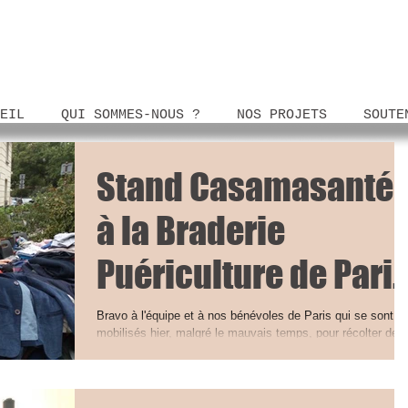
EIL
QUI SOMMES-NOUS ?
NOS PROJETS
SOUTE
Stand Casamasanté
à la Braderie
Puériculture de Pari
15ème
Bravo à l'équipe et à nos bénévoles de Paris qui se sont
mobilisés hier, malgré le mauvais temps, pour récolter des
fonds à la braderie...