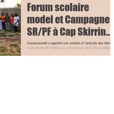
Forum scolaire
model et Campagne
SR/PF à Cap Skirring
et Cabrousse
Casamasanté a apporté son soutien à l’amicale des élèves
et étudiants de Cabrousse à l'occasion de la 2ème édition
du forum scolaire...