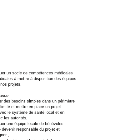
uer un socle de compétences médicales
dicales à mettre à disposition des équipes
 nos projets.
ance :
er des besoins simples dans un périmètre
limité et m
ettre en place un projet
vec le système de santé local et en
c les autorités,
er une équipe locale de bénévoles
 devenir responsable du projet et
ner ,