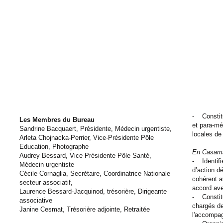
- Constit
Les Membres du Bureau
et para-mé
Sandrine Bacquaert, Présidente, Médecin urgentiste,
locales de
Arleta Chojnacka-Perrier, Vice-Présidente Pôle
Education, Photographe
En Casam
Audrey Bessard, Vice Présidente Pôle Santé,
- Identifi
Médecin urgentiste
d’action dé
Cécile Cornaglia, Secrétaire,
Coordinatrice Nationale
cohérent a
secteur associatif
,
accord ave
Laurence Bessard-Jacquinod, trésorière, Dirigeante
- Constitu
associative
chargés de
Janine Cesmat, Trésorière adjointe, Retraitée
l'accompag