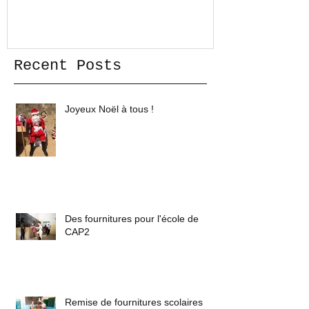
DES TOUT PETITS
L'ASSOCIATIO
Recent Posts
Joyeux Noël à tous !
Des fournitures pour l'école de
CAP2