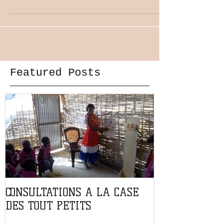
antenne de collecte à Toulouse...
Featured Posts
CONSULTATIONS A LA CASE
PARTENARIAT