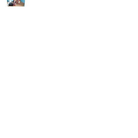
Remise de fournitures scolaires
Reprise des consultations et
ateliers lecture au poste
Casamasanté
Newsletter Casamasanté : un
premier trimestre 2019 bien chargé
!
Les maternelles de l'école de CAP
2