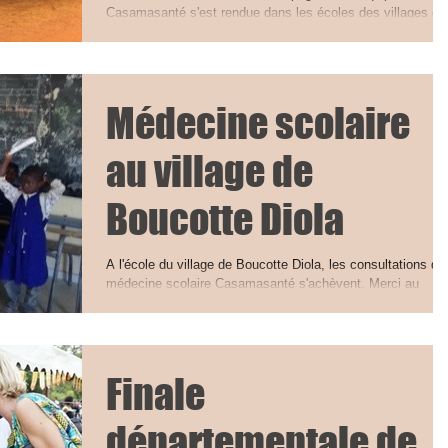
Casamasanté s'est rendue dans les écoles des villages de
Bouyouye et Boucotte Diola pour...
Médecine scolaire
au village de
Boucotte Diola
A l'école du village de Boucotte Diola, les consultations de
médecine scolaire Casamasanté s'achèvent. Merci au
Directeur et aux...
Finale
départementale de