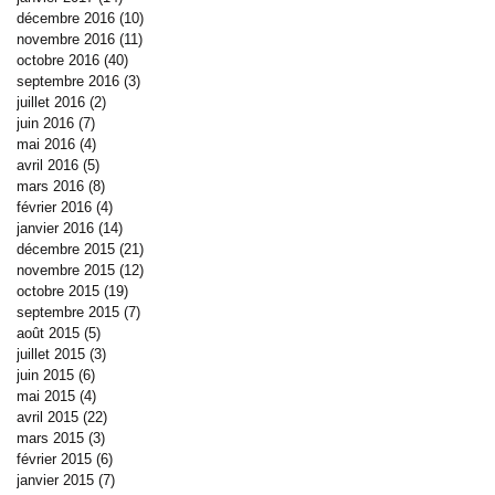
décembre 2016
(10)
10 posts
novembre 2016
(11)
11 posts
octobre 2016
(40)
40 posts
septembre 2016
(3)
3 posts
juillet 2016
(2)
2 posts
juin 2016
(7)
7 posts
mai 2016
(4)
4 posts
avril 2016
(5)
5 posts
mars 2016
(8)
8 posts
février 2016
(4)
4 posts
janvier 2016
(14)
14 posts
décembre 2015
(21)
21 posts
novembre 2015
(12)
12 posts
octobre 2015
(19)
19 posts
septembre 2015
(7)
7 posts
août 2015
(5)
5 posts
juillet 2015
(3)
3 posts
juin 2015
(6)
6 posts
mai 2015
(4)
4 posts
avril 2015
(22)
22 posts
mars 2015
(3)
3 posts
février 2015
(6)
6 posts
janvier 2015
(7)
7 posts