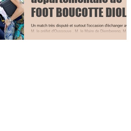
FOOT BOUCOTTE DIOL
contre SANTIABA
Un match très disputé et surtout l'occasion d'échanger ave
M. le préfet d'Oussouye , M. le Maire de Diembereng, M. l
MANJAC
sous-préfet de...