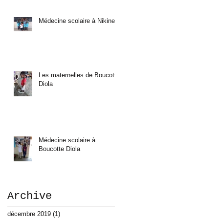
A
Médecine scolaire à Nikine
c
e
Les maternelles de Boucotte
Diola
Médecine scolaire à
Boucotte Diola
Archive
décembre 2019
(1)
1 post