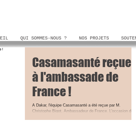
EIL
QUI SOMMES-NOUS ?
NOS PROJETS
SOUTE
Casamasanté reçue
à l'ambassade de
France !
A Dakar, l'équipe Casamasanté a été reçue par M.
Christophe Bigot, Ambassadeur de France. L'occasion de
présenter à M. l'Ambassadeur,...