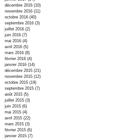
décembre 2016
(10)
10 posts
novembre 2016
(11)
11 posts
octobre 2016
(40)
40 posts
septembre 2016
(3)
3 posts
juillet 2016
(2)
2 posts
juin 2016
(7)
7 posts
mai 2016
(4)
4 posts
avril 2016
(5)
5 posts
mars 2016
(8)
8 posts
février 2016
(4)
4 posts
janvier 2016
(14)
14 posts
décembre 2015
(21)
21 posts
novembre 2015
(12)
12 posts
octobre 2015
(19)
19 posts
septembre 2015
(7)
7 posts
août 2015
(5)
5 posts
juillet 2015
(3)
3 posts
juin 2015
(6)
6 posts
mai 2015
(4)
4 posts
avril 2015
(22)
22 posts
mars 2015
(3)
3 posts
février 2015
(6)
6 posts
janvier 2015
(7)
7 posts