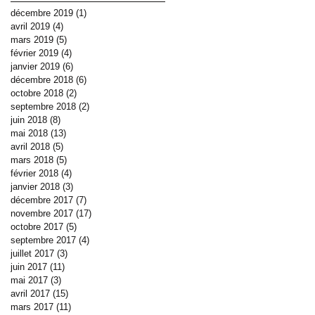
décembre 2019
(1)
1 post
avril 2019
(4)
4 posts
mars 2019
(5)
5 posts
février 2019
(4)
4 posts
janvier 2019
(6)
6 posts
décembre 2018
(6)
6 posts
octobre 2018
(2)
2 posts
septembre 2018
(2)
2 posts
juin 2018
(8)
8 posts
mai 2018
(13)
13 posts
avril 2018
(5)
5 posts
mars 2018
(5)
5 posts
février 2018
(4)
4 posts
janvier 2018
(3)
3 posts
décembre 2017
(7)
7 posts
novembre 2017
(17)
17 posts
octobre 2017
(5)
5 posts
septembre 2017
(4)
4 posts
juillet 2017
(3)
3 posts
juin 2017
(11)
11 posts
mai 2017
(3)
3 posts
avril 2017
(15)
15 posts
mars 2017
(11)
11 posts