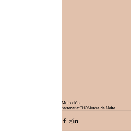
Mots-clés :
partenariat
CHOM
ordre de Malte