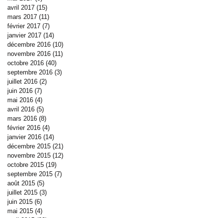
avril 2017
(15)
15 posts
mars 2017
(11)
11 posts
février 2017
(7)
7 posts
janvier 2017
(14)
14 posts
décembre 2016
(10)
10 posts
novembre 2016
(11)
11 posts
octobre 2016
(40)
40 posts
septembre 2016
(3)
3 posts
juillet 2016
(2)
2 posts
juin 2016
(7)
7 posts
mai 2016
(4)
4 posts
avril 2016
(5)
5 posts
mars 2016
(8)
8 posts
février 2016
(4)
4 posts
janvier 2016
(14)
14 posts
décembre 2015
(21)
21 posts
novembre 2015
(12)
12 posts
octobre 2015
(19)
19 posts
septembre 2015
(7)
7 posts
août 2015
(5)
5 posts
juillet 2015
(3)
3 posts
juin 2015
(6)
6 posts
mai 2015
(4)
4 posts