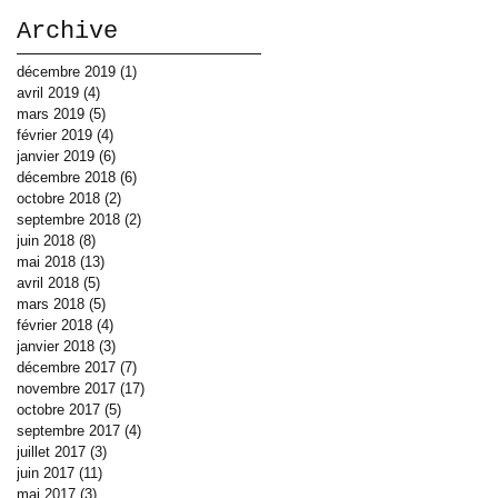
Archive
décembre 2019
(1)
1 post
avril 2019
(4)
4 posts
mars 2019
(5)
5 posts
février 2019
(4)
4 posts
janvier 2019
(6)
6 posts
décembre 2018
(6)
6 posts
octobre 2018
(2)
2 posts
septembre 2018
(2)
2 posts
juin 2018
(8)
8 posts
mai 2018
(13)
13 posts
avril 2018
(5)
5 posts
mars 2018
(5)
5 posts
février 2018
(4)
4 posts
janvier 2018
(3)
3 posts
décembre 2017
(7)
7 posts
novembre 2017
(17)
17 posts
octobre 2017
(5)
5 posts
septembre 2017
(4)
4 posts
juillet 2017
(3)
3 posts
juin 2017
(11)
11 posts
mai 2017
(3)
3 posts