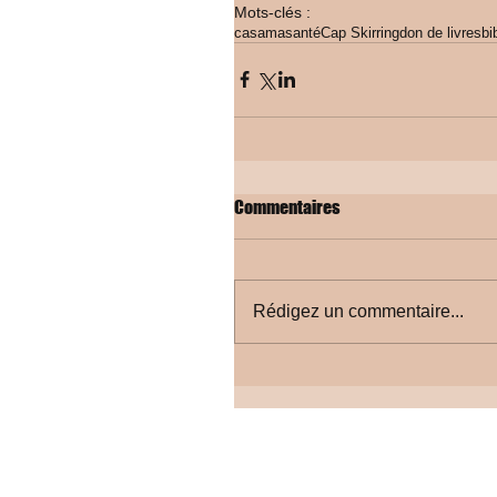
Mots-clés :
casamasanté
Cap Skirring
don de livres
bi
Commentaires
Rédigez un commentaire...