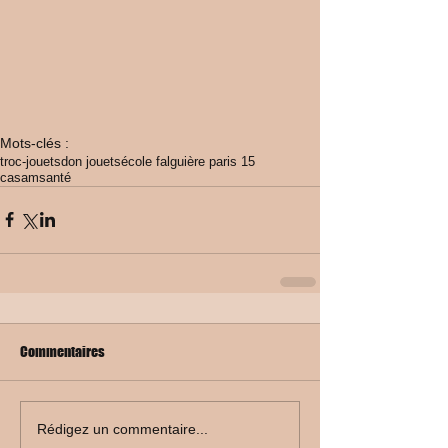
Mots-clés :
troc-jouets
don jouets
école falguière paris 15
casamsanté
Commentaires
Rédigez un commentaire...