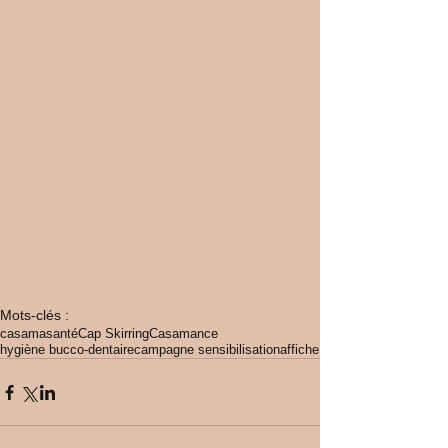
Mots-clés :
casamasanté
Cap Skirring
Casamance
hygiène bucco-dentaire
campagne sensibilisation
affiche