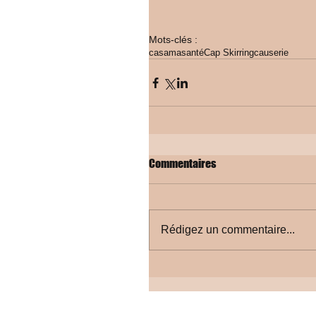
Mots-clés :
casamasanté
Cap Skirring
causerie
Commentaires
Rédigez un commentaire...