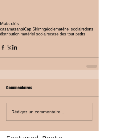
Mots-clés :
casamasanté
Cap Skirring
école
matériel scolaire
dons
distribution matériel scolaire
case des tout petits
Commentaires
Rédigez un commentaire...