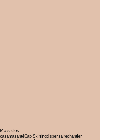
Mots-clés :
casamasanté
Cap Skirring
dispensaire
chantier